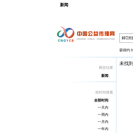
新闻
获得约 0
未找
网页结果
新闻
按时间搜索
全部时间
一天内
一周内
一月内
一年内