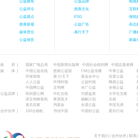
·
公益聚焦
·
公益品牌
·
电视
·
公益评论
·
慈善文化
·
互联
·
公益观点
·
ESG
·
报纸
·
慈善新规
·
公益广告
·
杂志
·
媒体责任
·
善行天下
·
广播
·
公益报告
·
新媒
政 府 |
国家广电总局
中国新闻出版网
中国社会组织网
中国志愿者网
媒 体 |
中国公益在线
慈善公益报
CM公益传播
中青公益
环保前线
善·行天下
基金会中心
百度公益
人人公益
环球时报
公益时报
网易公益
中国网公益
文明网
央广公益
央视公益
公益品牌 |
民间爱心网
中红在线
为爱益剪
大学生支教
讲文明树新风
希望英才
杨帆计划
乐捐
老兵回家
鸿基金
永源公益
华谊兄弟
合作伙伴 |
100台相机
书信中国
中国好公益
爱目行动
关于我们
|
合作伙伴
|
联系