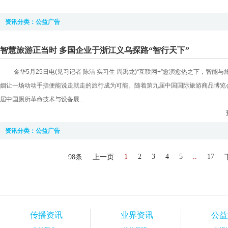
资讯分类：
公益广告
智慧旅游正当时 多国企业于浙江义乌探路“智行天下”
金华5月25日电(见习记者 陈洁 实习生 周禹龙)“互联网+”愈演愈热之下，智能与
姻让一场动动手指便能说走就走的旅行成为可能。随着第九届中国国际旅游商品博览
届中国厕所革命技术与设备展...
资讯分类：
公益广告
1
2
3
4
5
..
17
98条
上一页
传播资讯
业界资讯
公益