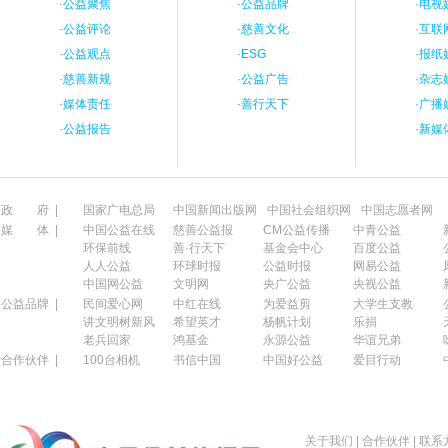
·
公益聚焦
·
公益品牌
·
电视
·
公益评论
·
慈善文化
·
互联
·
公益观点
·
ESG
·
报纸
·
慈善新规
·
公益广告
·
杂志
·
媒体责任
·
善行天下
·
广播
·
公益报告
·
新媒
政 府 |
国家广电总局
中国新闻出版网
中国社会组织网
中国志愿者网
媒 体 |
中国公益在线
慈善公益报
CM公益传播
中青公益
环保前线
善·行天下
基金会中心
百度公益
人人公益
环球时报
公益时报
网易公益
中国网公益
文明网
央广公益
央视公益
公益品牌 |
民间爱心网
中红在线
为爱益剪
大学生支教
讲文明树新风
希望英才
杨帆计划
乐捐
老兵回家
鸿基金
永源公益
华谊兄弟
合作伙伴 |
100台相机
书信中国
中国好公益
爱目行动
关于我们
|
合作伙伴
|
联系