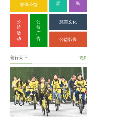
展
民
媒体公益
公
公
慈善文化
益
益
活
广
动
告
公益影像
善行天下
更多