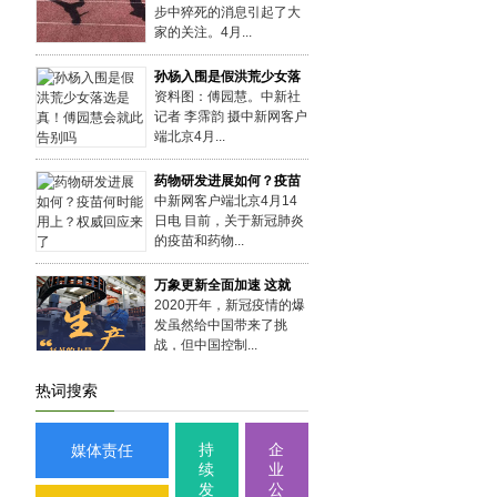
步中猝死的消息引起了大
家的关注。4月...
孙杨入围是假洪荒少女落
资料图：傅园慧。中新社
记者 李霈韵 摄中新网客户
端北京4月...
药物研发进展如何？疫苗
中新网客户端北京4月14
日电 目前，关于新冠肺炎
的疫苗和药物...
万象更新全面加速 这就
2020开年，新冠疫情的爆
发虽然给中国带来了挑
战，但中国控制...
生命至上——聚焦新冠肺
热词搜索
新华社北京3月22日电
题：生命至上——聚焦新
持
企
媒体责任
冠肺炎患者救治攻...
续
业
发
公