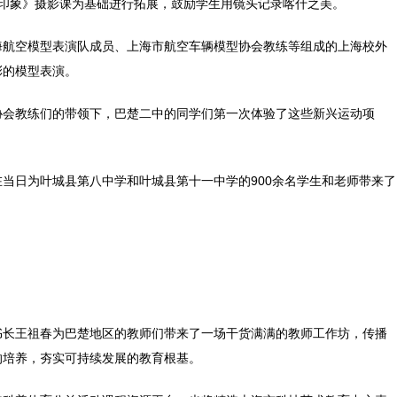
桌印象》摄影课为基础进行拓展，鼓励学生用镜头记录喀什之美。
海航空模型表演队成员、上海市航空车辆模型协会教练等组成的上海校外
彩的模型表演。
协会教练们的带领下，巴楚二中的同学们第一次体验了这些新兴运动项
当日为叶城县第八中学和叶城县第十一中学的900余名学生和老师带来了
书长王祖春为巴楚地区的教师们带来了一场干货满满的教师工作坊，传播
的培养，夯实可持续发展的教育根基。