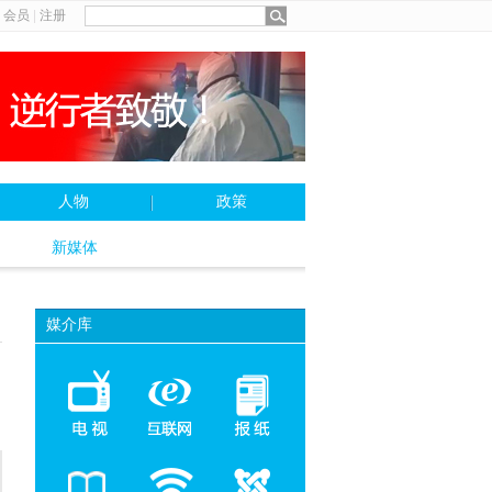
会员
|
注册
人物
政策
新媒体
媒介库