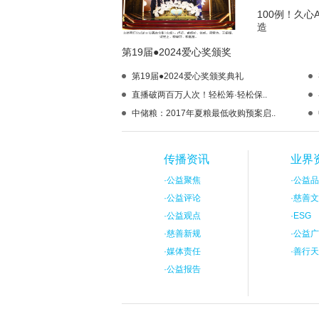
100例！久心
造
第19届●2024爱心奖颁奖
第19届●2024爱心奖颁奖典礼
直播破两百万人次！轻松筹·轻松保..
中储粮：2017年夏粮最低收购预案启..
传播资讯
业界
·
公益聚焦
·
公益品
·
公益评论
·
慈善文
·
公益观点
·
ESG
·
慈善新规
·
公益广
·
媒体责任
·
善行天
·
公益报告