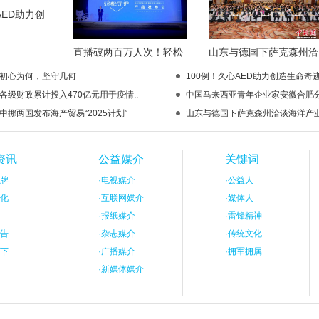
AED助力创
直播破两百万人次！轻松
山东与德国下萨克森州洽
初心为何，坚守几何
100例！久心AED助力创造生命奇迹
各级财政累计投入470亿元用于疫情..
中国马来西亚青年企业家安徽合肥分.
中挪两国发布海产贸易“2025计划”
山东与德国下萨克森州洽谈海洋产业.
资讯
公益媒介
关键词
牌
·
电视媒介
·
公益人
化
·
互联网媒介
·
媒体人
·
报纸媒介
·
雷锋精神
告
·
杂志媒介
·
传统文化
下
·
广播媒介
·
拥军拥属
·
新媒体媒介