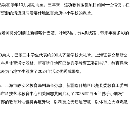
的活动在每年10月如期而至。三年来，这项教育援疆项目如同一位信使，在
育资源的清流滋润着喀什地区百余所中小学校的课堂。
位老师将分别前往新疆喀什巴楚、叶城2县，分4条线路，带来丰富多彩的
50余人，巴楚二中学生代表约200人齐聚学校大礼堂。上海证券交易所公
及科普体育活动器材。新疆喀什地区巴楚县委教育工委副书记、教育局党
表为当地学生颁发了2024年活动优秀成果集。
乐、上海市静安区教育局副局长孙忠、新疆喀什地区巴楚县委教育工委副
市科技艺术教育中心相关同志共同启动了2025年“白玉兰携手小胡杨”—
西部的教育对话也将再度升级，以科技之光启迪智慧，以体育之火点燃激