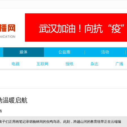
媒体
公益圈
活动
电视
互联网
报纸
杂志
广播
动温暖启航
伟
孩子们正用画笔记录胡杨林间的虫鸣鸟语。此刻，跨越山河的教育纽带正在云端编