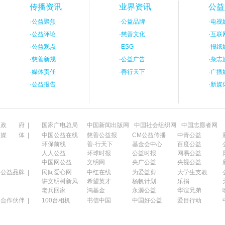
传播资讯
业界资讯
公益
·
公益聚焦
·
公益品牌
·
电视
·
公益评论
·
慈善文化
·
互联
·
公益观点
·
ESG
·
报纸
·
慈善新规
·
公益广告
·
杂志
·
媒体责任
·
善行天下
·
广播
·
公益报告
·
新媒
政 府 |
国家广电总局
中国新闻出版网
中国社会组织网
中国志愿者网
媒 体 |
中国公益在线
慈善公益报
CM公益传播
中青公益
环保前线
善·行天下
基金会中心
百度公益
人人公益
环球时报
公益时报
网易公益
中国网公益
文明网
央广公益
央视公益
公益品牌 |
民间爱心网
中红在线
为爱益剪
大学生支教
讲文明树新风
希望英才
杨帆计划
乐捐
老兵回家
鸿基金
永源公益
华谊兄弟
合作伙伴 |
100台相机
书信中国
中国好公益
爱目行动