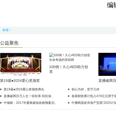
编
标签：
公益聚焦
100例！久心AED助力创
造
第19届●2024爱心奖颁奖
直播破两
第19届●2024爱心奖颁奖典礼
初心为何，坚守几何
直播破两百万人次！轻松筹·轻松保..
各级财政累计投入470亿元用于疫
中储粮：2017年夏粮最低收购预案启..
中挪两国发布海产贸易“2025计划