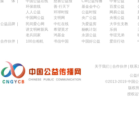
媒 体 |
中国公益在线
慈善公益报
CM公益传播
中青公益
环保前线
善·行天下
基金会中心
百度公益
人人公益
环球时报
公益时报
网易公益
中国网公益
文明网
央广公益
央视公益
公益品牌 |
民间爱心网
中红在线
为爱益剪
大学生支教
讲文明树新风
希望英才
杨帆计划
乐捐
老兵回家
鸿基金
永源公益
华谊兄弟
合作伙伴 |
100台相机
书信中国
中国好公益
爱目行动
关于我们
|
合作伙伴
|
联系
公益传
©2013-2019 中国公益
版权所有
授权运