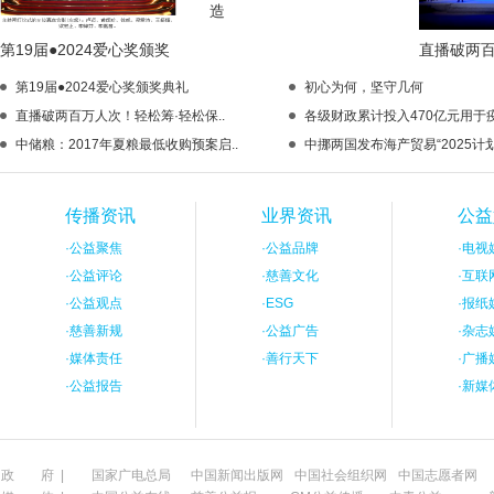
造
第19届●2024爱心奖颁奖
直播破两
第19届●2024爱心奖颁奖典礼
初心为何，坚守几何
直播破两百万人次！轻松筹·轻松保..
各级财政累计投入470亿元用于疫
中储粮：2017年夏粮最低收购预案启..
中挪两国发布海产贸易“2025计划
传播资讯
业界资讯
公益
·
公益聚焦
·
公益品牌
·
电视
·
公益评论
·
慈善文化
·
互联
·
公益观点
·
ESG
·
报纸
·
慈善新规
·
公益广告
·
杂志
·
媒体责任
·
善行天下
·
广播
·
公益报告
·
新媒
政 府 |
国家广电总局
中国新闻出版网
中国社会组织网
中国志愿者网